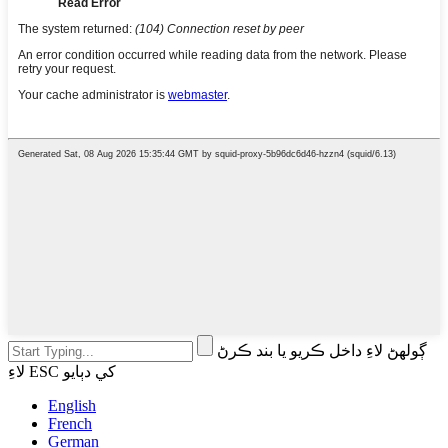
ڳولهڻ لاءِ داخل ڪريو يا بند ڪرڻ
لاءِ ESC کي دٻايو
English
French
German