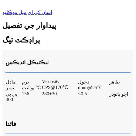
اسان کي اي ميل موڪليو
پيداوار جي تفصيل
پراڊڪٽ ٽيگ
ٽيڪنيڪل انڊيڪس
Viscosity
ظاهر
دخول
نرم
ماڊل
CPS@170℃
dmm@25℃
پوائنٽ ℃
نمبر.
156
280±30
≤0.5
اڇو پائوڊر
پي پي
300
فائدا