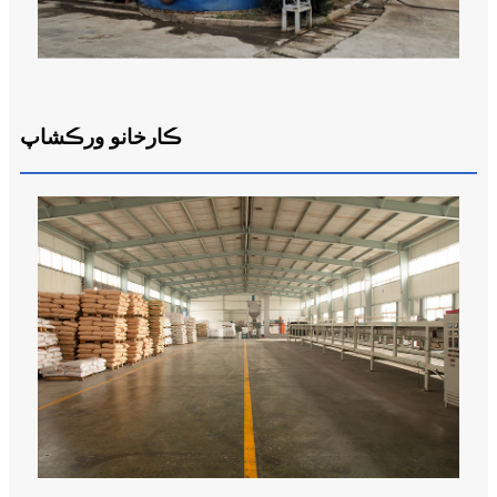
ڪارخانو ورڪشاپ