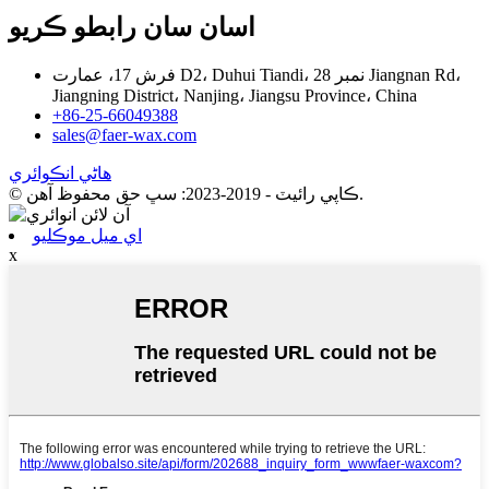
اسان سان رابطو ڪريو
فرش 17، عمارت D2، Duhui Tiandi، نمبر 28 Jiangnan Rd،
Jiangning District، Nanjing، Jiangsu Province، China
+86-25-66049388
sales@faer-wax.com
هاڻي انڪوائري
© ڪاپي رائيٽ - 2019-2023: سڀ حق محفوظ آهن.
اي ميل موڪليو
x