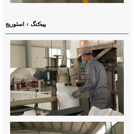
پيڪنگ ۽ اسٽوريج