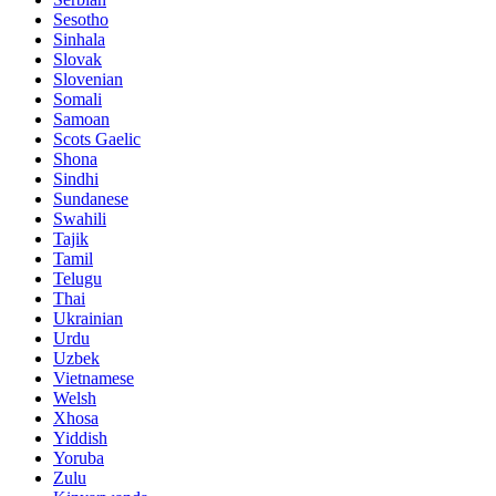
Sesotho
Sinhala
Slovak
Slovenian
Somali
Samoan
Scots Gaelic
Shona
Sindhi
Sundanese
Swahili
Tajik
Tamil
Telugu
Thai
Ukrainian
Urdu
Uzbek
Vietnamese
Welsh
Xhosa
Yiddish
Yoruba
Zulu