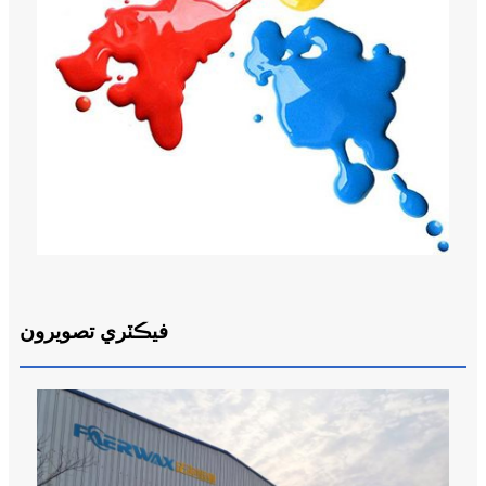
فيڪٽري تصويرون