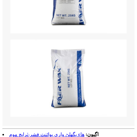
اڳيون:
هاء پگھلڻ واري پوائنٽ فشر-ٽراپچ موم