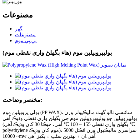
مصنوعات
گهر
مصنوعات
پي پي موم
پوليپروپيلين موم (هاء پگھلڻ واري نقطي موم)
مختصر وضاحت:
پولي پروپيلين موم (PP WAX)، سائنسي نالو گھٽ ماليڪيولر وزن
پوليپروپيلين جو.پوليوپروپيلين موم جي پگھلڻ واري نقطي وڌيڪ آهي
(پگھلڻ واري نقطي 155 ~ 160 ℃ آهي، جيڪا 30 کان وڌيڪ آهي ℃
polyethylene موم کان وڌيڪ)، سراسري ماليڪيول وزن اٽڪل 5000
~ 10000mw آهي.ان ۾ بھترين سڻڀ ۽ پکيڙ آھي.