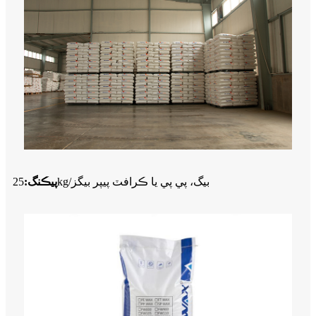
25kg/بيگ، پي پي يا ڪرافٽ پيپر بيگز
پيڪنگ: