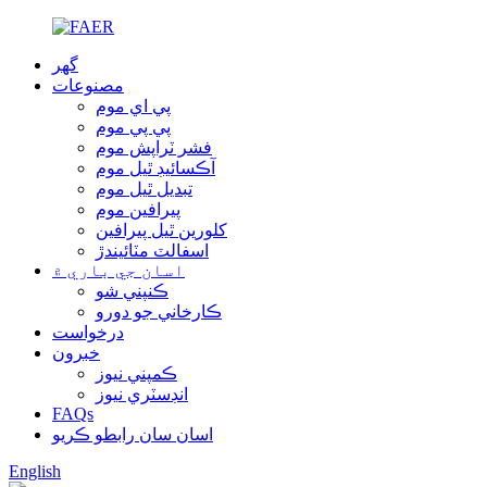
گهر
مصنوعات
پي اي موم
پي پي موم
فشر ٽراپش موم
آڪسائيڊ ٿيل موم
تبديل ٿيل موم
پيرافين موم
کلورين ٿيل پيرافين
اسفالٽ مٽائيندڙ
اسان جي باري ۾
ڪنپني شو
ڪارخاني جو دورو
درخواست
خبرون
ڪمپني نيوز
انڊسٽري نيوز
FAQs
اسان سان رابطو ڪريو
English