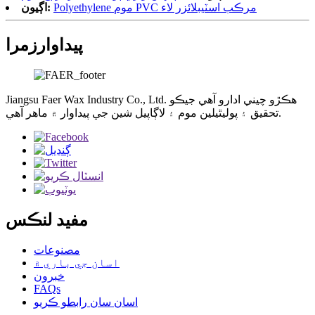
Polyethylene موم PVC مرڪب اسٽيبلائزر لاء
اڳيون:
پيداوار
زمرا
Jiangsu Faer Wax Industry Co., Ltd. ھڪڙو چيني ادارو آھي جيڪو
تحقيق ۽ پوليٿيلين موم ۽ لاڳاپيل شين جي پيداوار ۾ ماهر آھي.
مفيد لنڪس
مصنوعات
اسان جي باري ۾
خبرون
FAQs
اسان سان رابطو ڪريو