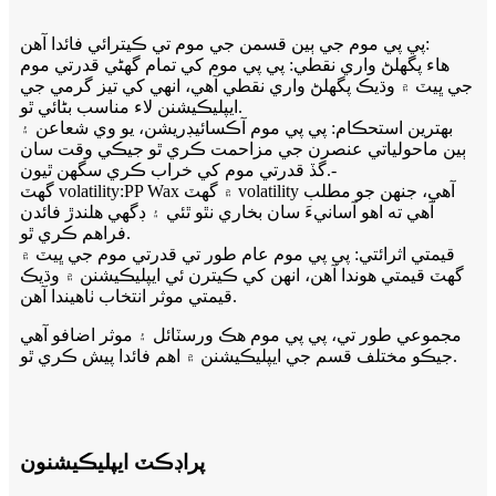
پي پي موم جي ٻين قسمن جي موم تي ڪيترائي فائدا آھن:
هاء پگھلڻ واري نقطي: پي پي موم کي تمام گهڻي قدرتي موم
جي ڀيٽ ۾ وڌيڪ پگھلڻ واري نقطي آهي، انهي کي تيز گرمي جي
ايپليڪيشنن لاء مناسب بڻائي ٿو.
بهترين استحڪام: پي پي موم آڪسائيڊريشن، يو وي شعاعن ۽
ٻين ماحولياتي عنصرن جي مزاحمت ڪري ٿو جيڪي وقت سان
گڏ قدرتي موم کي خراب ڪري سگهن ٿيون.-
گھٽ volatility:PP Wax ۾ گھٽ volatility آھي، جنھن جو مطلب
آھي ته اھو آسانيءَ سان بخاري نٿو ٿئي ۽ ڊگھي ھلندڙ فائدن
فراهم ڪري ٿو.
قيمتي اثرائتي: پي پي موم عام طور تي قدرتي موم جي ڀيٽ ۾
گهٽ قيمتي هوندا آهن، انهن کي ڪيترن ئي ايپليڪيشنن ۾ وڌيڪ
قيمتي موثر انتخاب ٺاهيندا آهن.
مجموعي طور تي، پي پي موم هڪ ورسٽائل ۽ موثر اضافو آهي
جيڪو مختلف قسم جي ايپليڪيشنن ۾ اهم فائدا پيش ڪري ٿو.
پراڊڪٽ ايپليڪيشنون