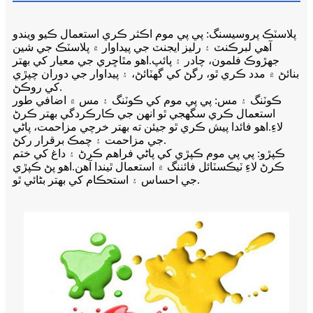
پلاسٽڪ پروسيسنگ: پي پي موم اڪثر ڪري استعمال ڪيو ويندو
آهي لبرڪنٽ ۽ رليز ايجنٽ جي پيداوار ۾ پلاسٽڪ جي شين
جهڙوڪ فلمون، چادر ۽ پائپ.اهو مٿاڇري جي معيار کي بهتر
بنائڻ ۾ مدد ڪري ٿو، رگڻ کي گهٽائڻ، ۽ پيداوار جي دوران چپڙي
کي روڪڻ.
ڪوٽنگ ۽ مس: پي پي موم کي ڪوٽنگ ۽ مس ۾ اضافي طور
استعمال ڪري سگهجي ٿو انهن جي ڪارڪردگي بهتر ڪرڻ
لاءِ.اهو فائدا پيش ڪري ٿو جيئن ته بهتر خرچي مزاحمت، پاڻي
جي مزاحمت ۽ چمڪ برقرار رکڻ.
ڪپڙو: پي پي موم ڪپڙي کي پاڻي فراهم ڪرڻ ۽ داغ کي ختم
ڪرڻ لاءِ ٽيڪسٽائل فائننگ ۾ استعمال ٿيندا آهن.اهو پڻ ڪپڙي
جي احساس ۽ استحڪام کي بهتر بڻائي ٿو.