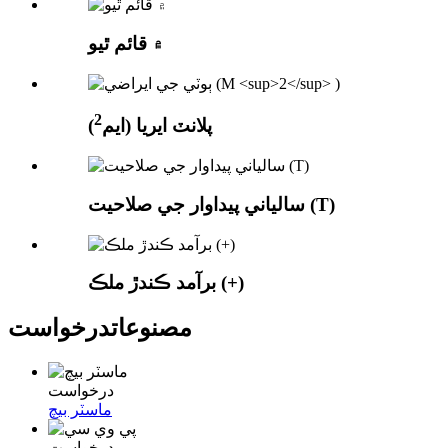
۾ قائم ٿيو
2
پلانٽ ايريا (ايم
)
سالياني پيداوار جي صلاحيت (T)
برآمد ڪندڙ ملڪ (+)
مصنوعات
درخواست
درخواست
ماسٽر بيچ
درخواست