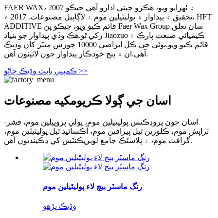
FAER WAX، 2007 ۾ ٺهرايو ويو، ھڪڙو چيني ادارو آھي جيڪو
تحقيق ۽ پيداوار ۾ پوليٿيلين موم ۽ لاڳاپيل مصنوعات. 2017 ۾، HFT
ADDITIVE قائم ڪيو ويو، جيڪو پڻ Faer Wax Group سان تعلق
رکي ٿو.هڪ وڏي پيداوار جو بنياد Jiaozuo ڪيميائي صنعت پارڪ ۾
قائم ڪيو ويو.ٻوٽي جي ڪل ايراضي 10000 چورس ميٽر کان وڌيڪ
آهي.ان ۾ پنج خودڪار پيداوار جون لائينون آهن.
ڪمپني بابت وڌيڪ ڄاڻو >>
اسان جي ڳولا ڪريو
مکيه مصنوعات
اسان جون پروڊڪٽس پوليٿيلين موم، پولي پروپيلين موم، فشر-
ٽراپش موم، ڪلورين ٿيل پيرافين موم، آڪسائيڊ ٿيل پوليٿيلين موم،
گرافٽ موم، ۽ پلاسٽڪ جامع لوبريڪنٽس کي ڍڪينديون آهن.
رنگ ماسٽر بيچ لاء پوليٿيلين موم
وڌيڪ پڙهو