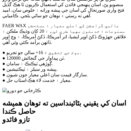
منصوبو پڻ، اسان پنهنجي فائدن کي استعمال ڪريون ٿا هڪ گڏيل
فتح واري صورتحال کي اسان جي پيشه ورانه ۽ خلوص سان، اميد
آهي ته رستي ۾ توهان جو ساٿي بڻجي. ڪاميابي.
FAER WAX عالمي گراهڪن کي اعلي معيار ۽ مستحڪم
مصنوعات ۽ خدمتون مهيا ڪري ٿي، ۽ 20 کان وڌيڪ ملڪن ۽
علائقن جهڙوڪ ڏکڻ اوڀر ايشيا، اتر آمريڪا، ڏکڻ آمريڪا، ۽ وچ اوڀر
ڏانهن برآمد ڪئي وئي آهي.
● موم جي تحقيق ۾ 16+ سالن جو تجربو.
● 120000 ٽن پيداوار جي گنجائش.
● ڳوڙهي ٽيڪنڪ ۽ سامان.
● پيشه ور سيلز ۽ ٽيڪنيشين.
● سازگار قيمت سان اعلي معيار جون شيون.
● معيار ۽ خدمت لاء هڪ-اسٽاپ حل.
اسان کي يقيني بڻائينداسين ته توهان هميشه
حاصل ڪندا
تازو فائدو