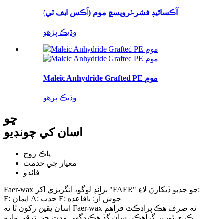
آڪسائيڊ فشر-ٽروپسچ موم (آڪس ايف ٽي)
وڌيڪ پڙهو
Maleic Anhydride Grafted PE موم
وڌيڪ پڙهو
ڇو
اسان کي چونڊيو
پاڪ روح
معيار جي خدمت
فائدو
Faer-wax برانڊ لوگو، انگريزي اکر "FAER" جو جذبو ڏيکارڻ لاءِ:
F: ايمان A: جذب E: جوش آر: باقاعده
اسان يقين رکون ٿا ته Faer-wax نه صرف هڪ پراڊڪٽ فراهم
ڪري ٿو، پر گراهڪن سان گڏ هڪ ڊگھي مدت جي ترقي وارو