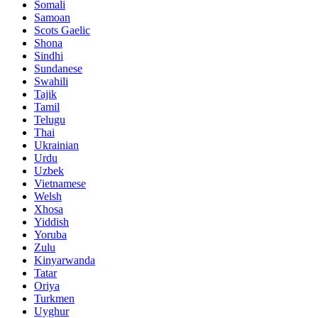
Somali
Samoan
Scots Gaelic
Shona
Sindhi
Sundanese
Swahili
Tajik
Tamil
Telugu
Thai
Ukrainian
Urdu
Uzbek
Vietnamese
Welsh
Xhosa
Yiddish
Yoruba
Zulu
Kinyarwanda
Tatar
Oriya
Turkmen
Uyghur