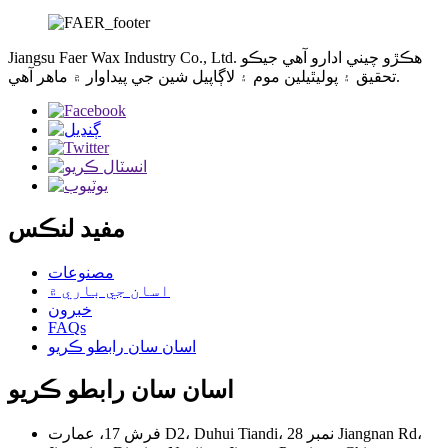
Jiangsu Faer Wax Industry Co., Ltd. ھڪڙو چيني ادارو آھي جيڪو
تحقيق ۽ پوليٿيلين موم ۽ لاڳاپيل شين جي پيداوار ۾ ماهر آھي.
مفيد لنڪس
مصنوعات
اسان جي باري ۾
خبرون
FAQs
اسان سان رابطو ڪريو
اسان سان رابطو ڪريو
فرش 17، عمارت D2، Duhui Tiandi، نمبر 28 Jiangnan Rd،