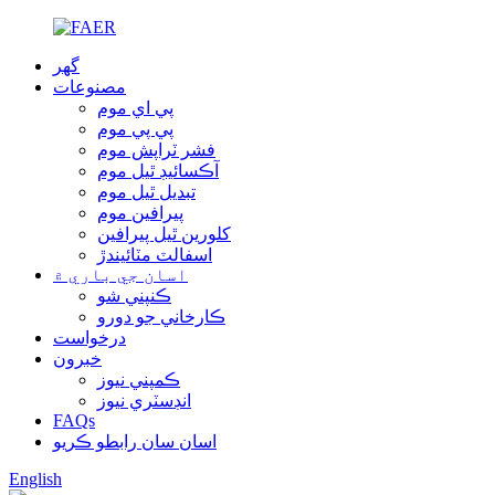
گهر
مصنوعات
پي اي موم
پي پي موم
فشر ٽراپش موم
آڪسائيڊ ٿيل موم
تبديل ٿيل موم
پيرافين موم
کلورين ٿيل پيرافين
اسفالٽ مٽائيندڙ
اسان جي باري ۾
ڪنپني شو
ڪارخاني جو دورو
درخواست
خبرون
ڪمپني نيوز
انڊسٽري نيوز
FAQs
اسان سان رابطو ڪريو
English