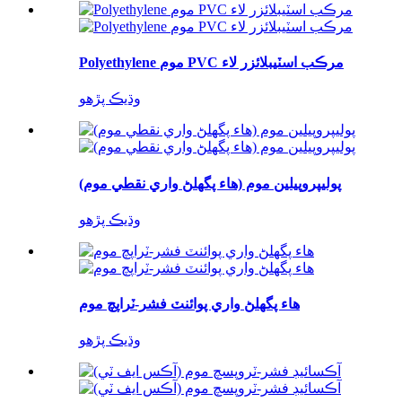
Polyethylene موم PVC مرڪب اسٽيبلائزر لاء
وڌيڪ پڙهو
پوليپروپيلين موم (هاء پگھلڻ واري نقطي موم)
وڌيڪ پڙهو
هاء پگھلڻ واري پوائنٽ فشر-ٽراپچ موم
وڌيڪ پڙهو