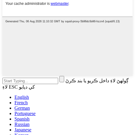
ڳولهڻ لاءِ داخل ڪريو يا بند ڪرڻ
لاءِ ESC کي دٻايو
English
French
German
Portuguese
Spanish
Russian
Japanese