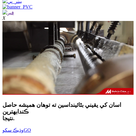
X
اسان کي يقيني بڻائينداسين ته توهان هميشه حاصل
ڪندا
بهترين
نتيجا.
GO
وڌيڪ سکو