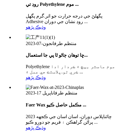
روڊ تي Polyethylene موم ...
پگھلڻ جي درجه حرارت جو اثر.گرم پگھل
Adhesive روڊ نشان جي دوران ...
وڌيڪ پڙهو
منتظم طرفان
جون-07-2023
ڇا توهان ڄاڻو ٿا پي جا استعمال...
Polyethylene موم ماسٽر بيچ ۾ ڪردار ادا
ڪري ٿو.پلاسٽڪ جي عمل ۾ ...
وڌيڪ پڙهو
منتظم طرفان
اپريل 17-2023
Faer Wax مڪمل حاصل ڪيو ...
2023 چائناپلاس دوران، اسان اسان جي ڪجهه
پراڻن گراهڪن ۽ فريم جو دورو ڪيو ...
وڌيڪ پڙهو