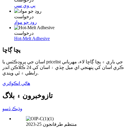
پي وي سي
درخواست
روڊ جو مواد
درخواست
Hot-Melt Adhesive
پڇا ڳاڇا
اسان جي پروڊڪٽس يا pricelist جي باري ۾ پڇا ڳاڇا لاء، مهرباني
ڪري اسان کي پنهنجي اي ميل ڇڏي ۽ اسان کي 24 ڪلاڪن اندر
رابطي ۾ ٿي ويندي.
هاڻي انڪوائري
تازو
خبرون ۽ بلاگ
وڌيڪ ڏسو
منتظم طرفان
جون 25-2023