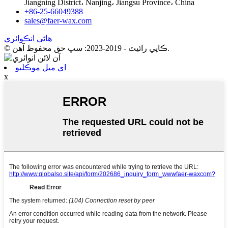
Jiangning District، Nanjing، Jiangsu Province، China
+86-25-66049388
sales@faer-wax.com
هاڻي انڪوائري
© ڪاپي رائيٽ - 2019-2023: سڀ حق محفوظ آهن.
اي ميل موڪليو
x