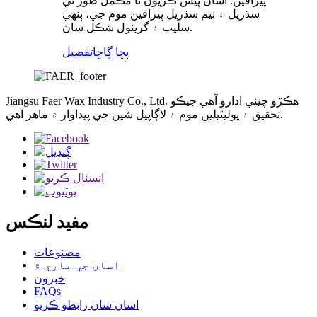
پيرافين. اسان پيش ڪريون ٿا مڪمل طور تي
سڌريل ۽ نيم سڌريل پيرافين موم جي، ٻنهي
سليب ۽ گرينول شڪل سان.
پڇا ڳاڇا
تفصيل
Jiangsu Faer Wax Industry Co., Ltd. ھڪڙو چيني ادارو آھي جيڪو
تحقيق ۽ پوليٿيلين موم ۽ لاڳاپيل شين جي پيداوار ۾ ماهر آھي.
مفيد لنڪس
مصنوعات
اسان جي باري ۾
خبرون
FAQs
اسان سان رابطو ڪريو