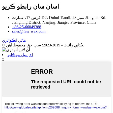
اسان سان رابطو ڪريو
فرش 17، عمارت D2، Duhui Tiandi، نمبر 28 Jiangnan Rd،
Jiangning District، Nanjing، Jiangsu Province، China
+86-25-66049388
sales@faer-wax.com
هاڻي انڪوائري
© ڪاپي رائيٽ - 2019-2023: سڀ حق محفوظ آهن.
اي ميل موڪليو
x