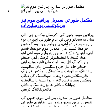
مڪمل طور تي سڌريل پيرافين موم تيز
فريکوئنسي پورسلين لاءِ
پيرافين موم، جنهن کي ڪرسٽل وڪس جي نالي
سان به سڃاتو وڃي ٿو، عام طور تي اڇو، بي بوءَ
وارو موم هوندو آهي، پيٽروليم پروسيسنگ شين
جو هڪ قسم آهي، معدني موم جو هڪ قسم
آهي، اهو پڻ هڪ قسم جو پيٽروليم موم آهي.اهو
هڪ فليڪ يا ايڪيڪيولر کرسٽل آهي جيڪو
لوبريڪيٽنگ آئل ڊسٽلليٽ مان ٺاهيو ويندو آهي
جيڪو خام تيل جي ڊسٽليشن مان سالوينٽ
ريفائننگ، سالوينٽ ڊيوڪسنگ يا وڪس فريزنگ
ڪرسٽلائيزيشن ذريعي، ڊيوڪسنگ کي دٻائي
ويڪس پيسٽ ٺاهڻ لاءِ، ۽ پوءِ پسڻ يا سالوينٽ
ڊيوائلنگ، ڪلي هائيڊريفائننگ يا ڪلي
هائيڊريفائننگ ذريعي.
مڪمل طور تي سڌريل پيرافين موم، جنهن کي
نفيس راھ پڻ سڏيو ويندو آهي، ظاهري طور تي
سفيد رنگدار، ٿلهي ۽ داڻا شين سان گڏ هوندو