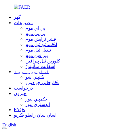
گهر
مصنوعات
پي اي موم
پي پي موم
فشر ٽراپش موم
آڪسائيڊ ٿيل موم
تبديل ٿيل موم
پيرافين موم
کلورين ٿيل پيرافين
اسفالٽ مٽائيندڙ
اسان جي باري ۾
ڪنپني شو
ڪارخاني جو دورو
درخواست
خبرون
ڪمپني نيوز
انڊسٽري نيوز
FAQs
اسان سان رابطو ڪريو
English