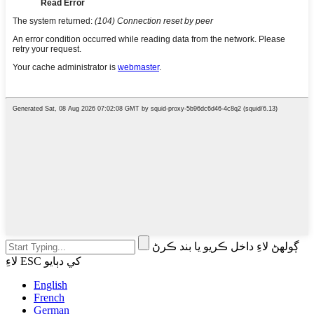
ڳولهڻ لاءِ داخل ڪريو يا بند ڪرڻ
لاءِ ESC کي دٻايو
English
French
German