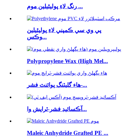
رنگ لاءِ پوليٿيلين موم ...
پي وي سي ڪمپني لاءِ پوليٿيلين
وڪس...
Polypropylene Wax (High Mel...
هاء گليٽنگ پوائنٽ فشر-...
آڪسائيڊ فشر-ٽراپش وا...
Maleic Anhydride Grafted PE ...