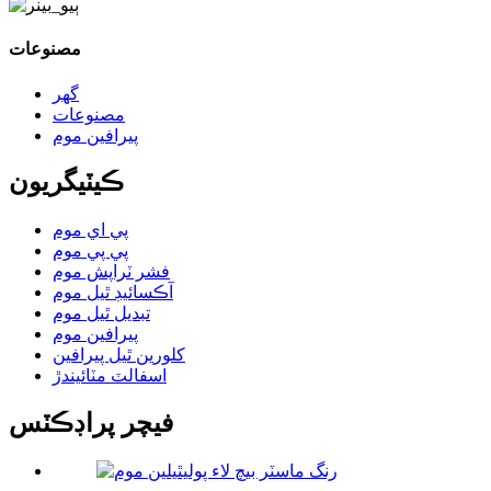
مصنوعات
گهر
مصنوعات
پيرافين موم
ڪيٽيگريون
پي اي موم
پي پي موم
فشر ٽراپش موم
آڪسائيڊ ٿيل موم
تبديل ٿيل موم
پيرافين موم
کلورين ٿيل پيرافين
اسفالٽ مٽائيندڙ
فيچر پراڊڪٽس