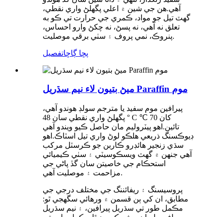
آهي.هن جي شين ۾ اعلي پگھلڻ واري نقطي،
گهٽ تيل جو مواد، ڪمري جي حرارت تي ڪو به
تعلق نه آهي، نه پسڻ، نه چکڻ وارو احساس،
پنروڪ، نمي پروف ۽ سٺي برقي موصليت.
پڇا ڳاڇا
تفصيل
ميڻ بتيون لاء نيم سڌريل Paraffin موم
پيرافين موم سفيد يا مترجم سولڊ هوندو آهي،
پگھلڻ واري نقطي سان 48 ° C کان 70 ℃
تائين.اهو پيٽروليم مان حاصل ڪيو ويندو آهي
ڊيوڪسنگ ذريعي هلڪو لوڻ واري تيل اسٽاڪ.اهو
سڌي زنجير هائڊرو ڪاربن جو ڪرسٽل مرکب
آهي جنهن ۾ گهٽ ويسڪوسيٽي ۽ سٺي ڪيميائي
استحڪام جي خاصيتن سان گڏ پاڻي جي
مزاحمت ۽ موصليت آهي.
پروسيسنگ ۽ ريفائننگ جي مختلف درجي جي
مطابق، ان کي ٻن قسمن ۾ ورهائي سگھجي ٿو:
مڪمل طور تي سڌريل پيرافين، ۽ نيم سڌريل